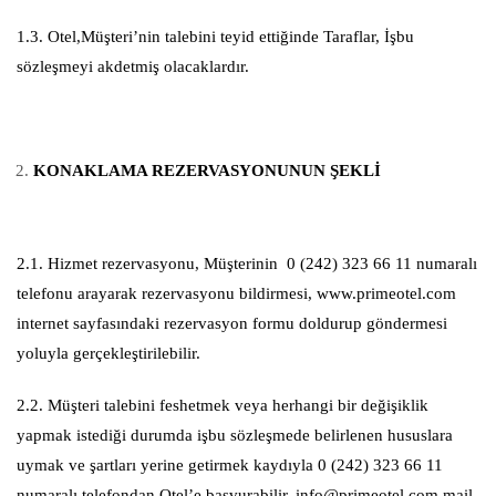
1.3. Otel,Müşteri’nin talebini teyid ettiğinde Taraflar, İşbu
sözleşmeyi akdetmiş olacaklardır.
KONAKLAMA REZERVASYONUNUN ŞEKLİ
2.1. Hizmet rezervasyonu, Müşterinin 0 (242) 323 66 11 numaralı
telefonu arayarak rezervasyonu bildirmesi, www.primeotel.com
internet sayfasındaki rezervasyon formu doldurup göndermesi
yoluyla gerçekleştirilebilir.
2.2. Müşteri talebini feshetmek veya herhangi bir değişiklik
yapmak istediği durumda işbu sözleşmede belirlenen hususlara
uymak ve şartları yerine getirmek kaydıyla 0 (242) 323 66 11
numaralı telefondan Otel’e başvurabilir, info@primeotel.com mail