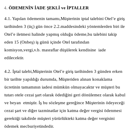
ÖDEMENİN İADE ŞEKLİ ve İPTALLER
4.1. Yapılan ödemenin tamamı,Müşterinin iptal talebini Otel’e giriş
tarihinden 3 (üç) gün önce 2.2.maddesindeki yöntemlerden biri ile
Otel’e iletmesi halinde yapmış olduğu ödeme,bu talebini takip
eden 15 (Onbeş) iş günü içinde Otel tarafından
komisyon,vergi,v.b. masraflar düşülerek kendisine iade
edilecektir.
4.2. İptal talebi,Müşterinin Otel’e giriş tarihinden 3 günden erken
bir tarihte yapıldığı durumda, Müşteriden alınan konaklama
ücretinin tamamının iadesi mümkün olmayacaktır ve müşteri bu
tutarı otele cezai şart olarak ödediğini geri dönülemez olarak kabul
ve beyan etmiştir. İş bu sözleşme gereğince Müşterinin ödeyeceği
cezai şart ve diğer tazminatlar için katma değer vergisi ödenmesi
gerektiği takdirde müşteri yürürlükteki katma değer vergisini
ödemek mecburiyetindedir.