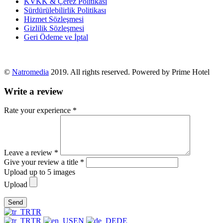
KVKK & Çerez Politikası
Sürdürülebilirlik Politikası
Hizmet Sözleşmesi
Gizlilik Sözleşmesi
Geri Ödeme ve İptal
©
Natromedia
2019. All rights reserved. Powered by Prime Hotel
Write a review
Rate your experience *
Leave a review *
Give your review a title *
Upload up to 5 images
Upload
Send
TR
TR
EN
DE