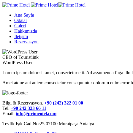
Ana Sayfa
Odalar
Galeri
Hakkımızda
İletişim
Rezervasyon
CEO of Touristlink
WordPress User
Lorem ipsum dolor sit amet, consectetur elit. Ad assumenda fuga illo
Amet atque aut autem consectetur consequuntur dolorum enim error hi
Bilgi & Rezervasyon.
+90 (242) 322 01 00
Tel.
+90 242 323 66 11
Email.
info@primeotel.com
Tevfik Işık Cad.No:25 07100 Muratpaşa Antalya