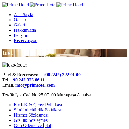
Ana Sayfa
Odalar
Galeri
Hakkımızda
İletişim
Rezervasyon
test
Bilgi & Rezervasyon.
+90 (242) 322 01 00
Tel.
+90 242 323 66 11
Email.
info@primeotel.com
Tevfik Işık Cad.No:25 07100 Muratpaşa Antalya
KVKK & Çerez Politikası
Sürdürülebilirlik Politikası
Hizmet Sözleşmesi
Gizlilik Sözleşmesi
Geri Ödeme ve İptal